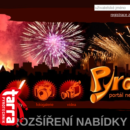
registrace 
články
fotogalerie
videa
! ROZŠÍŘENÍ NABÍDKY