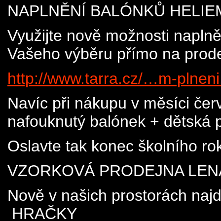
NAPLNĚNÍ BALÓNKŮ HELIEM
Využijte nově možnosti naplně
Vašeho výběru přímo na prod
http://www.tarra.cz/…m-plneni
Navíc při nákupu v měsíci čer
nafouknutý balónek + dětská 
Oslavte tak konec školního ro
VZORKOVÁ PRODEJNA LEN
Nově v našich prostorách naj
HRAČKY