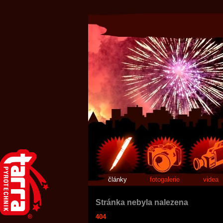
články
fotogalerie
videa
Stránka nebyla nalezena
404