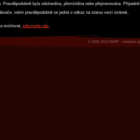
a. Pravděpodobně byla odstraněna, přemístěna nebo přejmenována. Případně
edávače, velmi pravděpodobně se jedná o odkaz na starou verzi stránek.
la existovat,
informujte nás
.
© 2009–2012
MARF
–
reklamní a