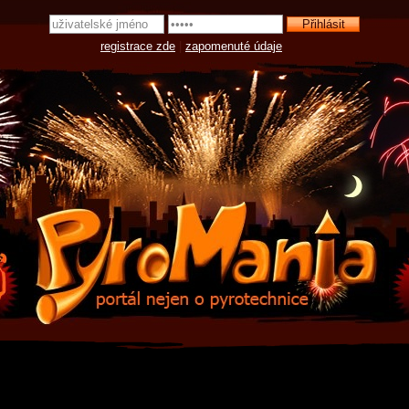
registrace zde
|
zapomenuté údaje