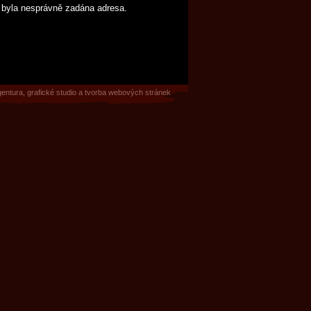
 byla nesprávně zadána adresa.
gentura
,
grafické studio
a
tvorba webových stránek