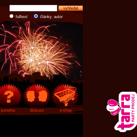
fulltext
články, autor
poradna
diskuze
e-shop