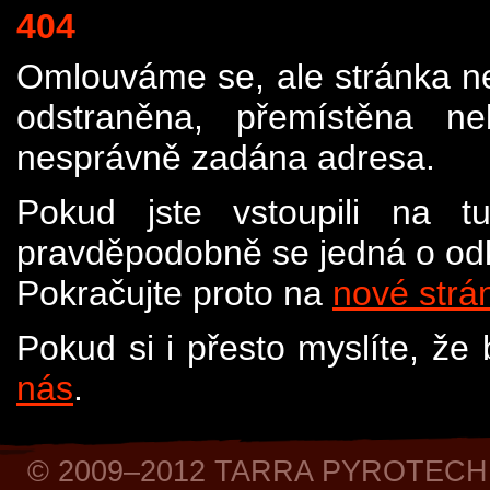
404
Omlouváme se, ale stránka n
odstraněna, přemístěna n
nesprávně zadána adresa.
Pokud jste vstoupili na t
pravděpodobně se jedná o odk
Pokračujte proto na
nové strá
Pokud si i přesto myslíte, že
nás
.
© 2009–2012 TARRA PYROTECH