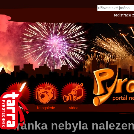
registrace 
články
fotogalerie
videa
Stránka nebyla naleze