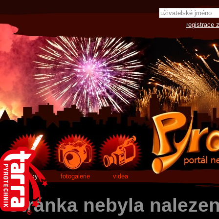
registrace 
články
fotogalerie
videa
Stránka nebyla naleze