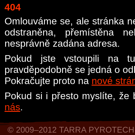
404
Omlouváme se, ale stránka n
odstraněna, přemístěna n
nesprávně zadána adresa.
Pokud jste vstoupili na t
pravděpodobně se jedná o odk
Pokračujte proto na
nové strá
Pokud si i přesto myslíte, že
nás
.
© 2009–2012 TARRA PYROTECH