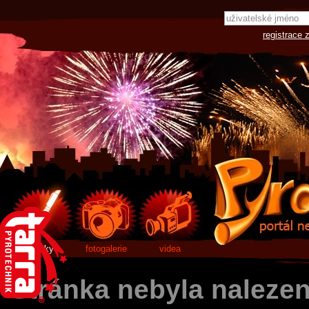
registrace 
články
fotogalerie
videa
Stránka nebyla naleze