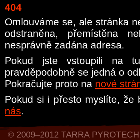
404
Omlouváme se, ale stránka n
odstraněna, přemístěna n
nesprávně zadána adresa.
Pokud jste vstoupili na t
pravděpodobně se jedná o odk
Pokračujte proto na
nové strá
Pokud si i přesto myslíte, že
nás
.
© 2009–2012 TARRA PYROTECH