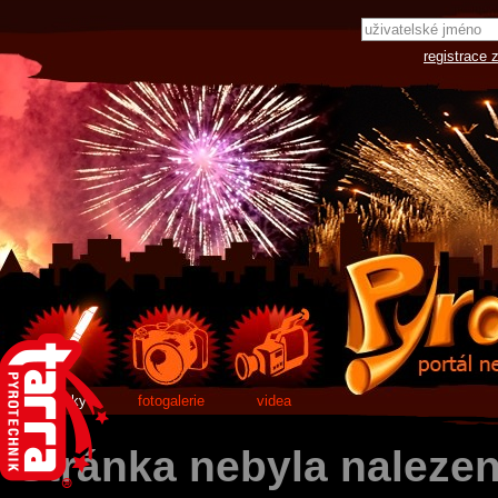
registrace 
články
fotogalerie
videa
Stránka nebyla naleze