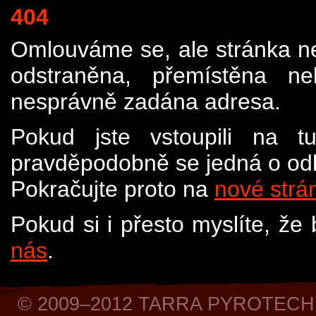
404
Omlouváme se, ale stránka n
odstraněna, přemístěna n
nesprávně zadána adresa.
Pokud jste vstoupili na t
pravděpodobně se jedná o odk
Pokračujte proto na
nové strá
Pokud si i přesto myslíte, že
nás
.
© 2009–2012 TARRA PYROTECH