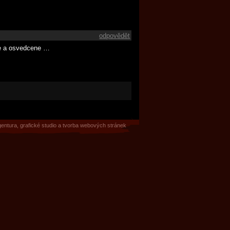
odpovědět
ne a osvedcene …
gentura
,
grafické studio
a
tvorba webových stránek