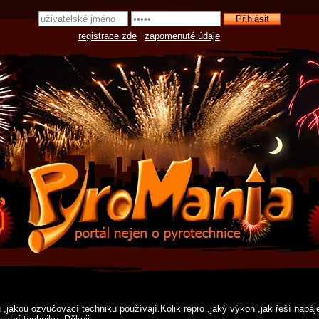
registrace zde
|
zapomenuté údaje
,jakou ozvučovací techniku používají.Kolik repro ,jaký výkon ,jak řeší napá