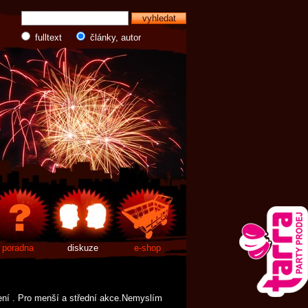
fulltext
články, autor
poradna
diskuze
e-shop
jení . Pro menší a střední akce.Nemyslím