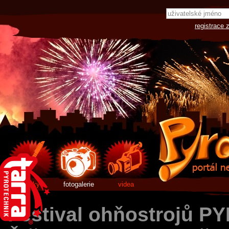
registrace 
články
fotogalerie
videa
Festival ohňostrojů 