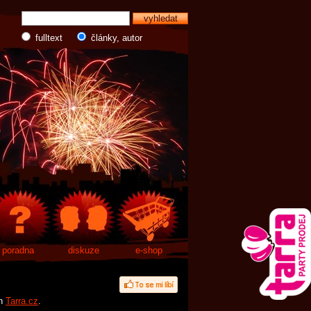
fulltext
články, autor
poradna
diskuze
e-shop
ch
Tarra.cz
.