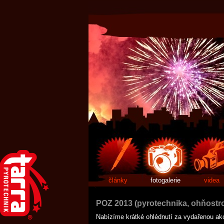
články
fotogalerie
videa
POZ 2013 (pyrotechnika, ohňostroj
Nabízíme krátké ohlédnutí za vydařenou akc