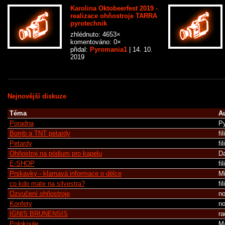
Karolina Oktobeerfest 2019 -
realizace ohňostroje TARRA
pyrotechnik
zhlédnuto: 4653×
komentováno: 0×
přidal:
Pyromania1
| 14. 10.
2019
Nejnovější diskuze
Téma
A
Poradna
P
Bomb a TNT petardy
fi
Petardy
fi
Ohňostroj na pódium pro kapelu
Da
E-SHOP
fi
Prskavky - klamavá informace o délce
Mi
co kdo mate na silvestra?
fi
Ozvučení ohňostroje
n
Konfety
n
IGNIS BRUNENSIS
ra
Polokoule ,
Ma