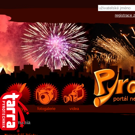
registrace 
články
fotogalerie
videa
Pyro mania